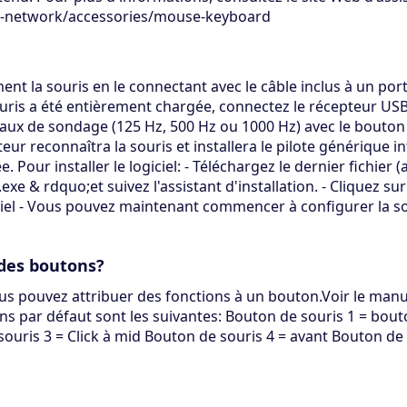
e-network/accessories/mouse-keyboard
ent la souris en le connectant avec le câble inclus à un por
uris a été entièrement chargée, connectez le récepteur USB (q
 taux de sondage (125 Hz, 500 Hz ou 1000 Hz) avec le bouton a
eur reconnaîtra la souris et installera le pilote générique 
ée. Pour installer le logiciel: - Téléchargez le dernier fichier
.exe & rdquo;et suivez l'assistant d'installation. - Cliquez
iel - Vous pouvez maintenant commencer à configurer la so
 des boutons?
 vous pouvez attribuer des fonctions à un bouton.Voir le man
 par défaut sont les suivantes: Bouton de souris 1 = bout
souris 3 = Click à mid Bouton de souris 4 = avant Bouton de 