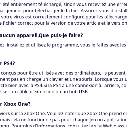
ir été entièrement téléchargé, sinon vous recevrez une erreu
argement pour télécharger le fichier. Assurez-vous d'installe
 de votre virus est correctement configuré pour les télécharg
 fichier correct pour la version de votre article et la versio
it aucun appareil.Que puis-je faire?
 installez et utilisez le programme, vous le faites avec les 
ur PS4?
 conçus pour être utilisés avec des ordinateurs, ils peuvent 
ent pas en charge un clavier et une souris. Lorsque vous util
te bien avec la PS4.Si la PS4 a une connexion à l'arrière, co
iliser un câble d'extension ou un hub USB.
sur Xbox One?
viers sur la Xbox One. Veuillez noter que Xbox One prend en 
, mais cela ne fonctionne pas pour chaque jeu ou application
ntenu. Pour plus d'informations, consultez le site Web d'assi