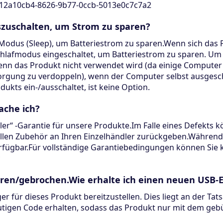
-12a10cb4-8626-9b77-0ccb-5013e0c7c7a2
uszuschalten, um Strom zu sparen?
odus (Sleep), um Batteriestrom zu sparen.Wenn sich das P
hlafmodus eingeschaltet, um Batteriestrom zu sparen. Um s
n das Produkt nicht verwendet wird (da einige Computer i
orgung zu verdoppeln), wenn der Computer selbst ausgesch
ukts ein-/ausschaltet, ist keine Option.
ache ich?
ler“ -Garantie für unsere Produkte.Im Falle eines Defekts 
len Zubehör an Ihren Einzelhändler zurückgeben.Während d
erfügbar.Für vollständige Garantiebedingungen können Sie 
ren/gebrochen.Wie erhalte ich einen neuen USB
er für dieses Produkt bereitzustellen. Dies liegt an der Ta
tigen Code erhalten, sodass das Produkt nur mit dem ge