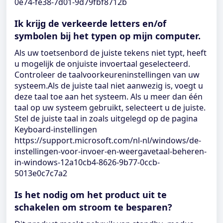
0e74-fe38-7d01-9d79fbf8712b
Ik krijg de verkeerde letters en/of
symbolen bij het typen op mijn computer.
Als uw toetsenbord de juiste tekens niet typt, heeft
u mogelijk de onjuiste invoertaal geselecteerd.
Controleer de taalvoorkeureninstellingen van uw
systeem.Als de juiste taal niet aanwezig is, voegt u
deze taal toe aan het systeem. Als u meer dan één
taal op uw systeem gebruikt, selecteert u de juiste.
Stel de juiste taal in zoals uitgelegd op de pagina
Keyboard-instellingen
https://support.microsoft.com/nl-nl/windows/de-
instellingen-voor-invoer-en-weergavetaal-beheren-
in-windows-12a10cb4-8626-9b77-0ccb-
5013e0c7c7a2
Is het nodig om het product uit te
schakelen om stroom te besparen?