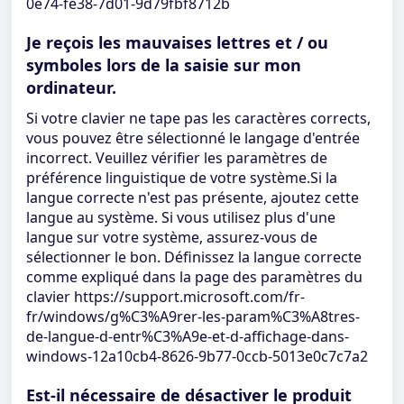
0e74-fe38-7d01-9d79fbf8712b
Je reçois les mauvaises lettres et / ou
symboles lors de la saisie sur mon
ordinateur.
Si votre clavier ne tape pas les caractères corrects,
vous pouvez être sélectionné le langage d'entrée
incorrect. Veuillez vérifier les paramètres de
préférence linguistique de votre système.Si la
langue correcte n'est pas présente, ajoutez cette
langue au système. Si vous utilisez plus d'une
langue sur votre système, assurez-vous de
sélectionner le bon. Définissez la langue correcte
comme expliqué dans la page des paramètres du
clavier https://support.microsoft.com/fr-
fr/windows/g%C3%A9rer-les-param%C3%A8tres-
de-langue-d-entr%C3%A9e-et-d-affichage-dans-
windows-12a10cb4-8626-9b77-0ccb-5013e0c7c7a2
Est-il nécessaire de désactiver le produit