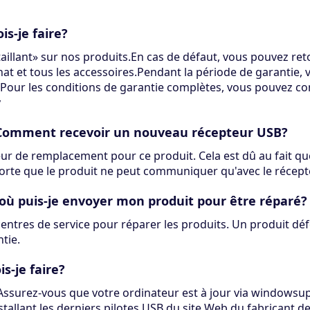
s-je faire?
illant» sur nos produits.En cas de défaut, vous pouvez reto
at et tous les accessoires.Pendant la période de garantie,
.Pour les conditions de garantie complètes, vous pouvez co
y
SB.Comment recevoir un nouveau récepteur USB?
teur de remplacement pour ce produit. Cela est dû au fait qu
orte que le produit ne peut communiquer qu'avec le récept
 où puis-je envoyer mon produit pour être réparé?
tres de service pour réparer les produits. Un produit déf
tie.
s-je faire?
t: Assurez-vous que votre ordinateur est à jour via windows
tallant les derniers pilotes USB du site Web du fabricant de