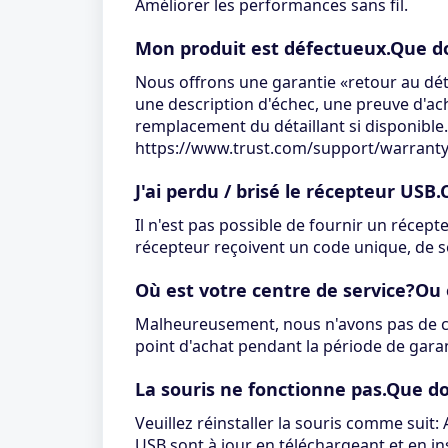
Améliorer les performances sans fil.
Mon produit est défectueux.Que doi
Nous offrons une garantie «retour au déta
une description d'échec, une preuve d'ach
remplacement du détaillant si disponible
https://www.trust.com/support/warrant
J'ai perdu / brisé le récepteur U
Il n'est pas possible de fournir un récep
récepteur reçoivent un code unique, de s
Où est votre centre de service?Ou
Malheureusement, nous n'avons pas de cen
point d'achat pendant la période de garan
La souris ne fonctionne pas.Que doi
Veuillez réinstaller la souris comme sui
USB sont à jour en téléchargeant et en ins