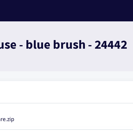
use - blue brush - 24442
re.zip