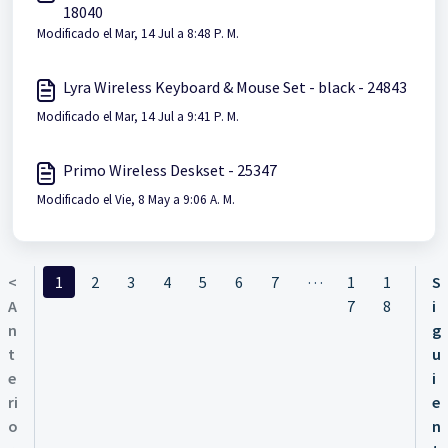
18040
Modificado el Mar, 14 Jul a 8:48 P. M.
Lyra Wireless Keyboard & Mouse Set - black - 24843
Modificado el Mar, 14 Jul a 9:41 P. M.
Primo Wireless Deskset - 25347
Modificado el Vie, 8 May a 9:06 A. M.
…
<
1
2
3
4
5
6
7
1
1
S
A
7
8
i
n
g
t
u
e
i
ri
e
o
n