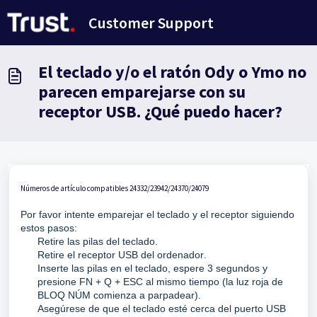
Saltar al contenido principal
Customer Support
El teclado y/o el ratón Ody o Ymo no
parecen emparejarse con su
receptor USB. ¿Qué puedo hacer?
Números de artículo compatibles 24332/23942/24370/24079
Por favor intente emparejar el teclado y el receptor siguiendo 
estos pasos:
Retire las pilas del teclado.
Retire el receptor USB del ordenador.
Inserte las pilas
 en el teclado, espere 3 segundos y 
presione FN + Q + ESC al mismo tiempo (
la luz roja de 
BLOQ NÚM comienza a parpadear).
Asegúrese de que el teclado esté cerca del puerto USB 