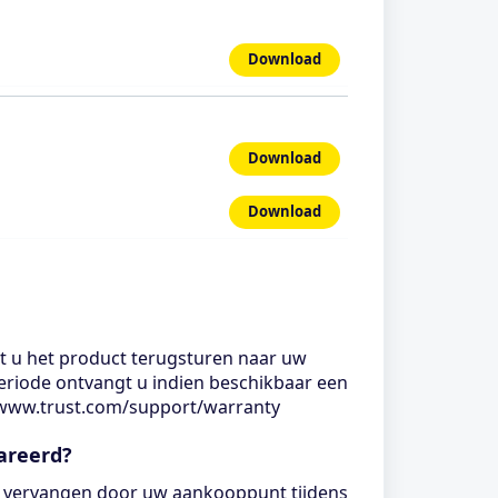
Download
Download
Download
nt u het product terugsturen naar uw
eperiode ontvangt u indien beschikbaar een
//www.trust.com/support/warranty
areerd?
n vervangen door uw aankooppunt tijdens