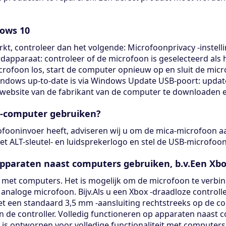
dows 10
t, controleer dan het volgende: Microfoonprivacy -instell
dapparaat: controleer of de microfoon is geselecteerd als
icrofoon los, start de computer opnieuw op en sluit de mi
indows up-to-date is via Windows Update USB-poort: upd
bsite van de fabrikant van de computer te downloaden en 
 -computer gebruiken?
fooninvoer heeft, adviseren wij u om de mica-microfoon aa
het ALT-sleutel- en luidsprekerlogo en stel de USB-microfoo
apparaten naast computers gebruiken, b.v.Een Xb
met computers. Het is mogelijk om de microfoon te verbin
analoge microfoon. Bijv.Als u een Xbox -draadloze controll
t een standaard 3,5 mm -aansluiting rechtstreeks op de con
 de controller. Volledig functioneren op apparaten naast 
is ontworpen voor volledige functionaliteit met computers