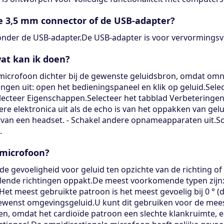
e 3,5 mm connector of de USB-adapter?
nder de USB-adapter.De USB-adapter is voor vervormingsvri
wat kan ik doen?
icrofoon dichter bij de gewenste geluidsbron, omdat omnid
ringen uit: open het bedieningspaneel en klik op geluid.Sel
teer Eigenschappen.Selecteer het tabblad Verbeteringen, s
re elektronica uit als de echo is van het oppakken van gelu
arvan een headset. - Schakel andere opnameapparaten uit.
.
 microfoon?
 gevoeligheid voor geluid ten opzichte van de richting of 
llende richtingen oppakt.De meest voorkomende typen zijn: 
 Het meest gebruikte patroon is het meest gevoelig bij 0 ° (
ongewenst omgevingsgeluid.U kunt dit gebruiken voor de me
gen, omdat het cardioïde patroon een slechte klankruimte, e