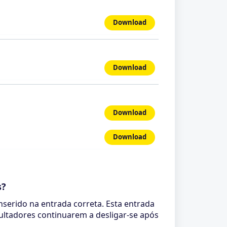
Download
Download
Download
Download
s?
nserido na entrada correta. Esta entrada
ultadores continuarem a desligar-se após