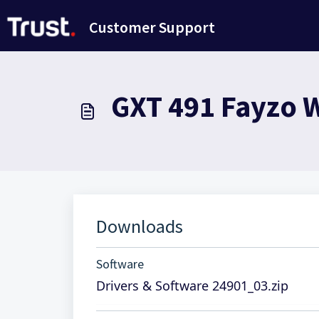
Avançar para o conteúdo principal
Customer Support
GXT 491 Fayzo 
Downloads
Software
Drivers & Software 24901_03.zip