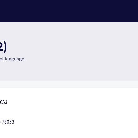
2)
 nl language.
1053
- 78053