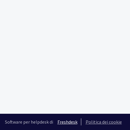
Software per helpdesk di
Freshdesk
Politica dei cookie