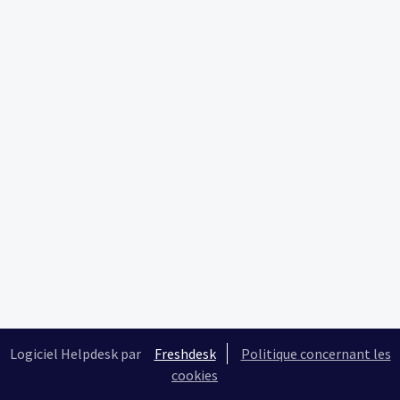
Logiciel Helpdesk par
Freshdesk
Politique concernant les
cookies