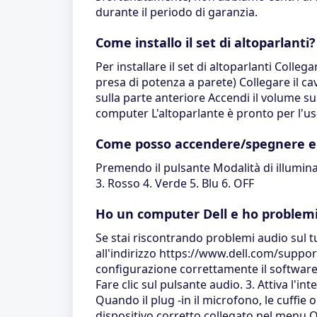
durante il periodo di garanzia.
Come installo il set di altoparlanti?
Per installare il set di altoparlanti Coll
presa di potenza a parete) Collegare il c
sulla parte anteriore Accendi il volume s
computer L'altoparlante è pronto per l'u
Come posso accendere/spegnere e c
Premendo il pulsante Modalità di illuminaz
3. Rosso 4. Verde 5. Blu 6. OFF
Ho un computer Dell e ho problemi
Se stai riscontrando problemi audio sul tu
all'indirizzo https://www.dell.com/suppor
configurazione correttamente il software p
Fare clic sul pulsante audio. 3. Attiva l'int
Quando il plug -in il microfono, le cuffie o
dispositivo corretto collegato nel menu Op