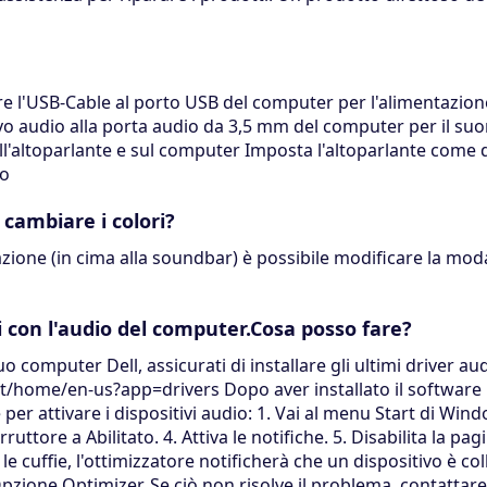
egare l'USB-Cable al porto USB del computer per l'alimentazio
avo audio alla porta audio da 3,5 mm del computer per il suo
ull'altoparlante e sul computer Imposta l'altoparlante come d
so
ambiare i colori?
ione (in cima alla soundbar) è possibile modificare la modal
 con l'audio del computer.Cosa posso fare?
o computer Dell, assicurati di installare gli ultimi driver au
t/home/en-us?app=drivers Dopo aver installato il software D
er attivare i dispositivi audio: 1. Vai al menu Start di Windo
erruttore a Abilitato. 4. Attiva le notifiche. 5. Disabilita la pa
 le cuffie, l'ottimizzatore notificherà che un dispositivo è co
zione Optimizer. Se ciò non risolve il problema, contattare 