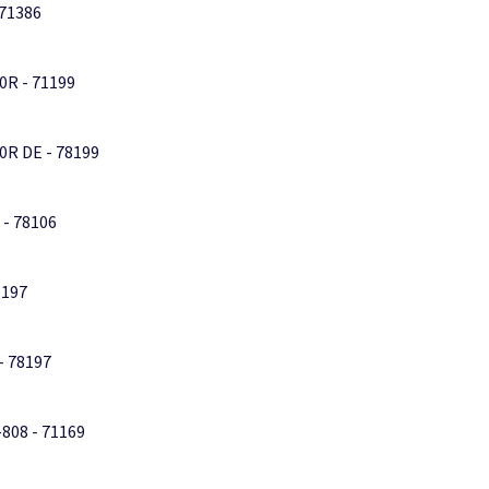
 71386
0R - 71199
R DE - 78199
 - 78106
1197
- 78197
808 - 71169