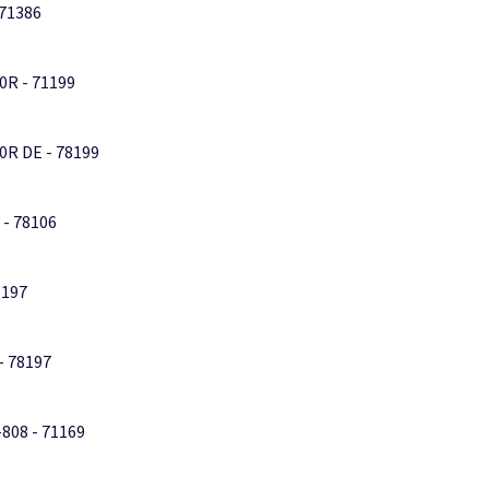
 71386
0R - 71199
R DE - 78199
 - 78106
1197
- 78197
808 - 71169