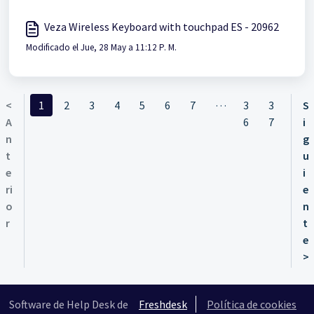
Veza Wireless Keyboard with touchpad ES - 20962
Modificado el Jue, 28 May a 11:12 P. M.
…
<
1
2
3
4
5
6
7
3
3
S
A
6
7
i
n
g
t
u
e
i
ri
e
o
n
r
t
e
>
Software de Help Desk de
Freshdesk
Política de cookies