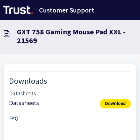
Ana içeriğe geç
Customer Support
GXT 758 Gaming Mouse Pad XXL -
21569
Downloads
Datasheets
Datasheets
Download
FAQ