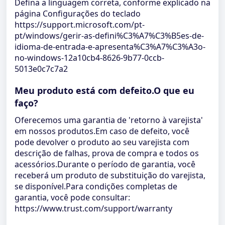
Defina a linguagem correta, conforme explicado na
página Configurações do teclado
https://support.microsoft.com/pt-
pt/windows/gerir-as-defini%C3%A7%C3%B5es-de-
idioma-de-entrada-e-apresenta%C3%A7%C3%A3o-
no-windows-12a10cb4-8626-9b77-0ccb-
5013e0c7c7a2
Meu produto está com defeito.O que eu
faço?
Oferecemos uma garantia de 'retorno à varejista'
em nossos produtos.Em caso de defeito, você
pode devolver o produto ao seu varejista com
descrição de falhas, prova de compra e todos os
acessórios.Durante o período de garantia, você
receberá um produto de substituição do varejista,
se disponível.Para condições completas de
garantia, você pode consultar:
https://www.trust.com/support/warranty