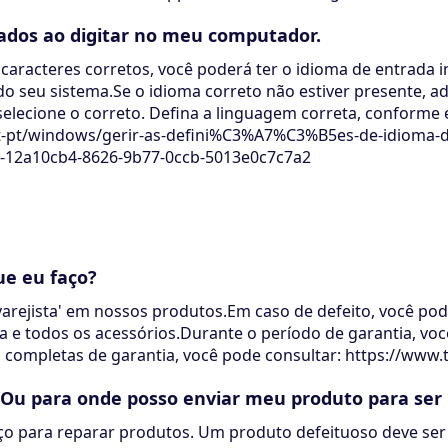
rados ao digitar no meu computador.
 caracteres corretos, você poderá ter o idioma de entrada i
o seu sistema.Se o idioma correto não estiver presente, ad
selecione o correto. Defina a linguagem correta, conforme
pt-pt/windows/gerir-as-defini%C3%A7%C3%B5es-de-idioma-d
2a10cb4-8626-9b77-0ccb-5013e0c7c7a2
ue eu faço?
arejista' em nossos produtos.Em caso de defeito, você pode
a e todos os acessórios.Durante o período de garantia, vo
es completas de garantia, você pode consultar: https://ww
?Ou para onde posso enviar meu produto para ser
iço para reparar produtos. Um produto defeituoso deve ser