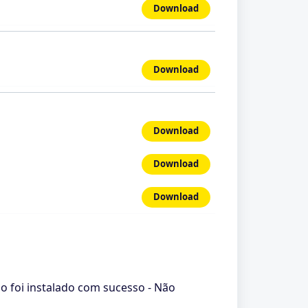
Download
Download
Download
Download
Download
ão foi instalado com sucesso - Não