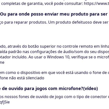
es completas de garantia, você pode consultar: https://ww
?Ou para onde posso enviar meu produto para ser
iço para reparar produtos. Um produto defeituoso deve ser
iado, através do botão superior no controle remoto em linha
aída padrão nas configurações de áudio/som do seu disposi
ador incluído. Ao usar o Windows 10, verifique se o micro
one
em como o dispositivo em que você está usando o fone de o
ofone não está silenciado
 de ouvido para jogos com microfone?(vídeo)
s os nossos fones de ouvido de jogo com o tipo de conector
fj5ie