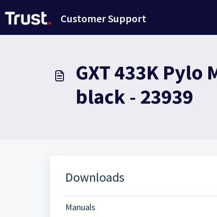
Avançar para o conteúdo principal
Customer Support
GXT 433K Pylo 
black - 23939
Downloads
Manuals