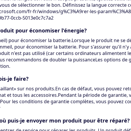
vous de sélectionner le bon. Définissez la langue correcte
microsoft.com/fr-fr/windows/g%C3%A9rer-les-param%C3%A8
9b77-0ccb-5013e0c7c7a2
produit pour économiser l'énergie?
eil) pour économiser la batterie.Lorsque le produit ne se dé
meil, pour économiser la batterie. Pour s'assurer qu'il n'y 
roduit n'est pas utilisé (car certains ordinateurs alimenten
vous recommandons de doubler la puissanceLes options de g
tion.
s-je faire?
illant» sur nos produits.En cas de défaut, vous pouvez reto
at et tous les accessoires.Pendant la période de garantie,
.Pour les conditions de garantie complètes, vous pouvez co
y
 où puis-je envoyer mon produit pour être réparé?
tres de service pour réparer les produits. Un produit déf