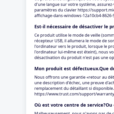
d'une langue sur votre système, assurez-
paramètres du clavier https://support.
affichage-dans-windows-12a10cb4-8626-
Est-il nécessaire de désactiver le 
Ce produit utilise le mode de veille (somm
récepteur USB, il allumera le mode de som
l'ordinateur vers le produit, lorsque le p
l'ordinateur lui-même est éteint), nous 
désactivation du produit n'est pas une op
Mon produit est défectueux.Que doi
Nous offrons une garantie «retour au déta
une description d'échec, une preuve d'ach
remplacement du détaillant si disponible
https://www.trust.com/support/warrant
Où est votre centre de service?Ou
Malheureusement, nous n'avons pas de cen