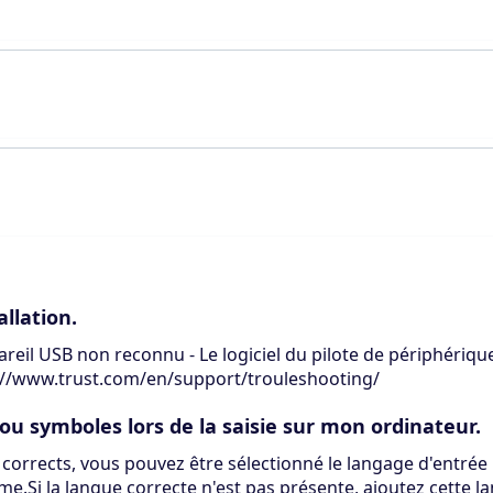
allation.
il USB non reconnu - Le logiciel du pilote de périphérique 
tps://www.trust.com/en/support/trouleshooting/
/ ou symboles lors de la saisie sur mon ordinateur.
s corrects, vous pouvez être sélectionné le langage d'entrée 
e.Si la langue correcte n'est pas présente, ajoutez cette la