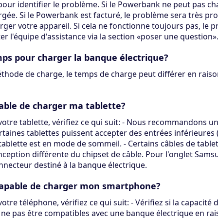
our identifier le problème. Si le Powerbank ne peut pas cha
gée. Si le Powerbank est facturé, le problème sera très pr
arger votre appareil. Si cela ne fonctionne toujours pas, le
r l'équipe d'assistance via la section «poser une question»
emps pour charger la banque électrique?
hode de charge, le temps de charge peut différer en raiso
pable de charger ma tablette?
otre tablette, vérifiez ce qui suit: - Nous recommandons u
aines tablettes puissent accepter des entrées inférieures (1
tablette est en mode de sommeil. - Certains câbles de tabl
ception différente du chipset de câble. Pour l'onglet Samsu
nnecteur destiné à la banque électrique.
ncapable de charger mon smartphone?
re téléphone, vérifiez ce qui suit: - Vérifiez si la capacit
ne pas être compatibles avec une banque électrique en rais