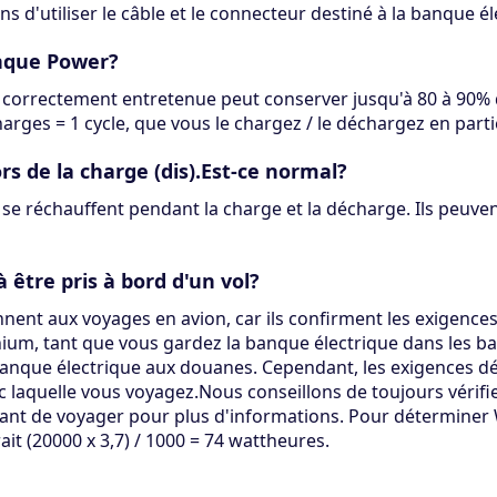
d'utiliser le câble et le connecteur destiné à la banque él
anque Power?
orrectement entretenue peut conserver jusqu'à 80 à 90% de
rges = 1 cycle, que vous le chargez / le déchargez en part
s de la charge (dis).Est-ce normal?
il se réchauffent pendant la charge et la décharge. Ils peuv
 être pris à bord d'un vol?
ent aux voyages en avion, car ils confirment les exigences
hium, tant que vous gardez la banque électrique dans les 
a banque électrique aux douanes. Cependant, les exigences d
 laquelle vous voyagez.Nous conseillons de toujours vérifi
vant de voyager pour plus d'informations. Pour déterminer 
t (20000 x 3,7) / 1000 = 74 wattheures.