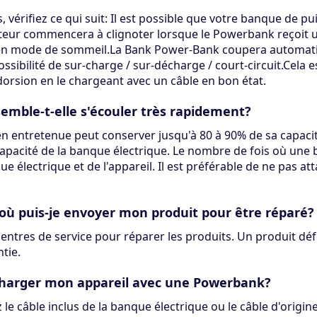
vérifiez ce qui suit: Il est possible que votre banque de pu
teur commencera à clignoter lorsque le Powerbank reçoit un
e en mode de sommeil.La Bank Power-Bank coupera automati
ssibilité de sur-charge / sur-décharge / court-circuit.Cela 
dorsion en le chargeant avec un câble en bon état.
mble-t-elle s'écouler très rapidement?
entretenue peut conserver jusqu'à 80 à 90% de sa capacité d
a capacité de la banque électrique. Le nombre de fois où u
e électrique et de l'appareil. Il est préférable de ne pas at
 où puis-je envoyer mon produit pour être réparé?
tres de service pour réparer les produits. Un produit déf
tie.
r charger mon appareil avec une Powerbank?
le câble inclus de la banque électrique ou le câble d'origine