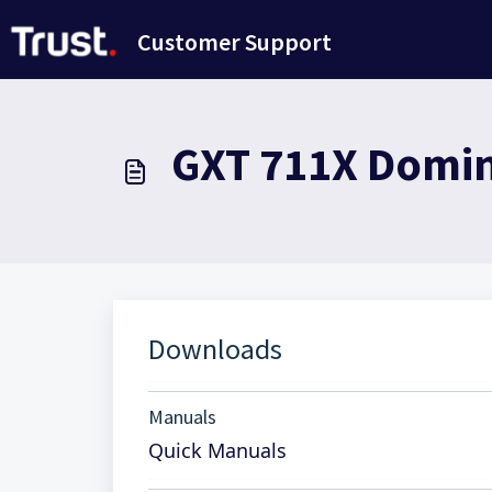
Passer au contenu principal
Customer Support
GXT 711X Domin
Downloads
Manuals
Quick Manuals