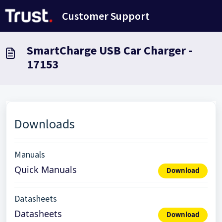
Avançar para o conteúdo principal
Customer Support
SmartCharge USB Car Charger -
17153
Downloads
Manuals
Quick Manuals
Download
Datasheets
Datasheets
Download